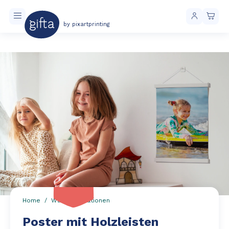
by pixartprinting
Kostenloser Versand ab 40 € Einkaufswert
-20%
Home
Wanddekorationen
Poster mit Holzleisten