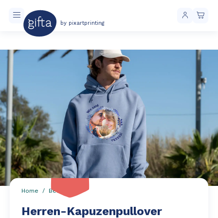
by pixartprinting
Kostenloser Versand ab 40 € Einkaufswert
-20%
Home
Bekleidung
Herren-Kapuzenpullover