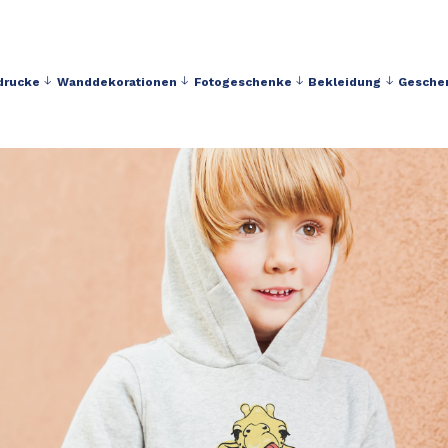
drucke
Wanddekorationen
Fotogeschenke
Bekleidung
Gesche
Kostenloser Versand ab 40 € Einkaufswert