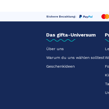
Sichere Bezahlung:
Das gifta-Universum
P
Über uns
L
Warum du uns wählen solltest
W
Geschenkideen
F
Ki
T
Un