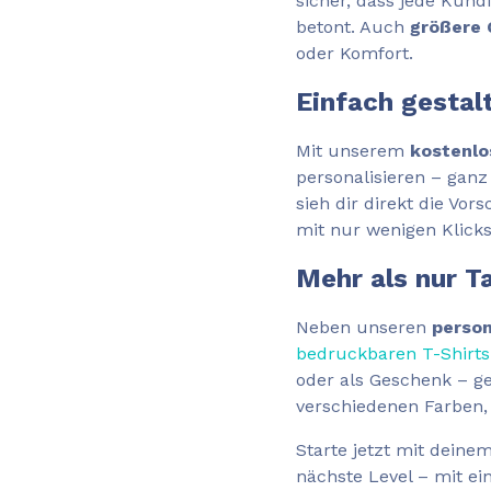
sicher, dass jede Kundi
betont. Auch
größere
oder Komfort.
Einfach gestal
Mit unserem
kostenlo
personalisieren – ganz
sieh dir direkt die Vo
mit nur wenigen Klick
Mehr als nur T
Neben unseren
perso
bedruckbaren T-Shirts
oder als Geschenk – g
verschiedenen Farben, 
Starte jetzt mit deine
nächste Level – mit e