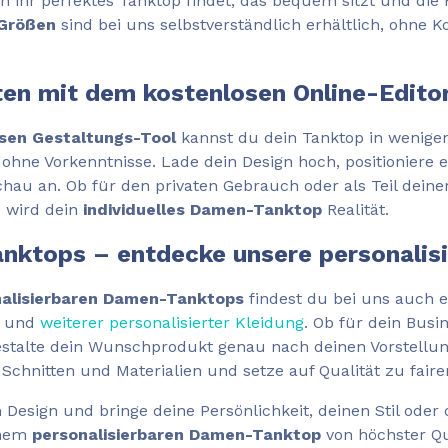
n ihr perfektes Tanktop findet, das bequem sitzt und die F
 Größen
sind bei uns selbstverständlich erhältlich, ohne K
ten mit dem kostenlosen Online-Edito
sen Gestaltungs-Tool
kannst du dein Tanktop in wenige
 ohne Vorkenntnisse. Lade dein Design hoch, positionier
rschau an. Ob für den privaten Gebrauch oder als Teil dei
s wird dein
individuelles Damen-Tanktop
Realität.
anktops – entdecke unsere personalis
nalisierbaren Damen-Tanktops
findest du bei uns auch 
und
weiterer personalisierter Kleidung
. Ob für dein Busi
estalte dein Wunschprodukt genau nach deinen Vorstellu
Schnitten und Materialien und setze auf Qualität zu faire
m Design und bringe deine Persönlichkeit, deinen Stil ode
inem
personalisierbaren Damen-Tanktop
von höchster Qu