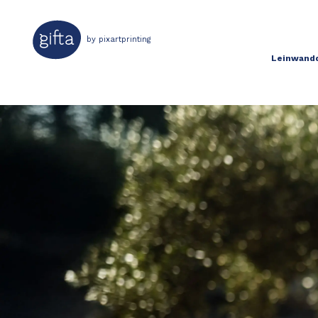
by pixartprinting
Leinwand