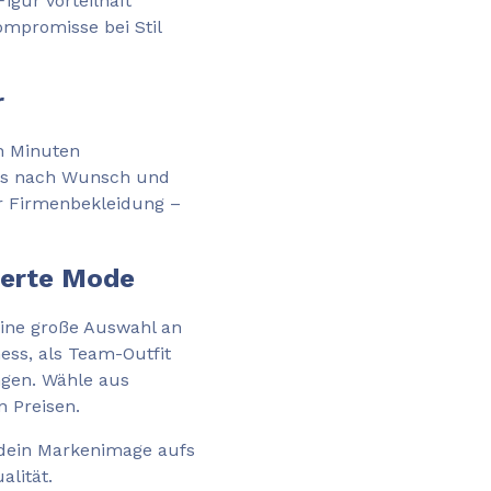
igur vorteilhaft
ompromisse bei Stil
r
n Minuten
e es nach Wunsch und
ner Firmenbekleidung –
ierte Mode
eine große Auswahl an
ness, als Team-Outfit
ngen. Wähle aus
n Preisen.
r dein Markenimage aufs
alität.