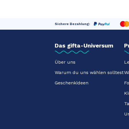
Sichere Bezahlung:
Das gifta-Universum
P
Über uns
L
Warum du uns wählen solltest
W
Geschenkideen
F
Ki
T
Un