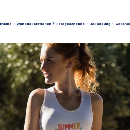
drucke
Wanddekorationen
Fotogeschenke
Bekleidung
Gesche
Kostenloser Versand ab 40 € Einkaufswert