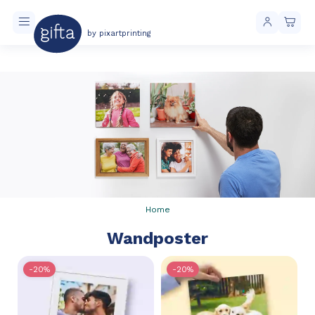
by pixartprinting
Kostenloser Versand ab 40 € Einkaufswert
Home
Wandposter
-20%
-20%